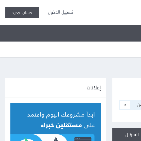
تسجيل الدخول
حساب جديد
إعلانات
ن
2
السؤال