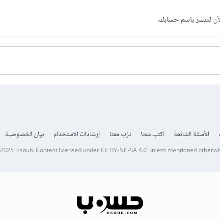
آن
لتنشر باسم حسابك.
الأسئلة الشائعة
اكتب معنا
درّب معنا
إرشادات الاستخدام
بيان الخصوصية
 2025
Hsoub
.
Content licensed under
CC BY-NC-SA 4.0
unless mentioned otherwi