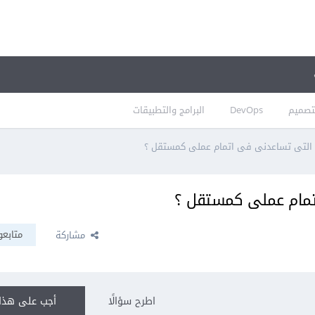
تصميم
DevOps
البرامج والتطبيقات
 التى تساعدنى فى اتمام عملى كمستقل ؟
تمام عملى كمستقل ؟
متابعو
مشاركة
اطرح سؤالًا
أجب على هذا 