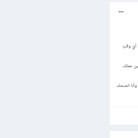
أيّ وقتٍ
ين عملك.
 وأنا انصحك