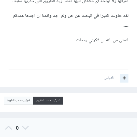
اعرفها ولا اواجه اي مشاكل فيها فقط اريد الطريق اللي ذكرتها سابقا۔
لقد حاولت كثيرا في البحث عن حل ولم اجد واتمنا ان اجدها عندكم
۔۔۔۔
اتمنى من الله ان فكرتي وصلت ۔۔۔۔۔
اقتباس
الترتيب حسب التقييم
الترتيب حسب التاريخ
0