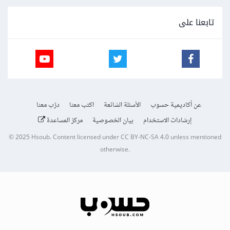
تابعنا على
عن أكاديمية حسوب
الأسئلة الشائعة
اكتب معنا
درّب معنا
إرشادات الاستخدام
بيان الخصوصية
مركز المساعدة
© 2025
Hsoub
.
Content licensed under
CC BY-NC-SA 4.0
unless mentioned
otherwise.