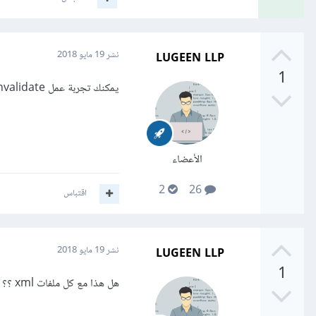
LUGEEN LLP
نشر
19 مايو 2018
1
يمكنك تجربة عمل cach and invalidate من قائمة file ثم بعدما يعيد التشغيل عليك عمل rebuild
الأعضاء
2
26
اقتباس
LUGEEN LLP
نشر
19 مايو 2018
1
هل هذا مع كل ملفات xml ؟؟