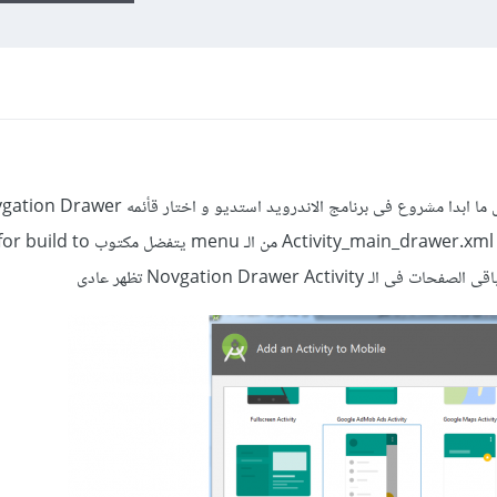
السلام عليكم و رحمه الله و بركاته .. انا كل ما ابدا مشروع فى برنامج الاندرويد استديو و اختار
Activity و ابدا المشروع و اختار صفحه ctivity_main_drawer.xml