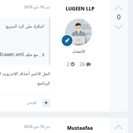
LUGEEN LLP
نشر
19 مايو 2018
0
اشكرك على الرد السريع
الأعضاء
لا .. مع ملف Activity_main_drawer.xml فقط و الباقى يعمل عادى
2
26
البرنامج
اقتباس
Mustaafaa
نشر
19 مايو 2018