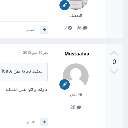
الأعضاء
2
26
اقتباس
Mustaafaa
نشر
19 مايو 2018
0
يمكنك تجربة عمل cach and invalidate من قائمة file ثم بعدما يعيد التشغيل عليك عمل rebuild
حاولت و لكن نفس المشكله
الأعضاء
28
اقتباس