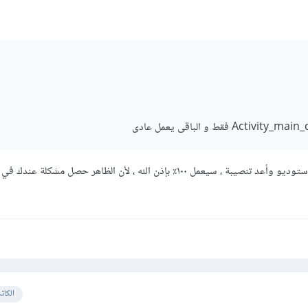
الحل الأخير أحذف الاندرويد استوديو وأعد تنصيبة ، سيعمل ١٠٠٪ بإذن الله ، لأن الظاهر حصل مشكلة ع
الكات