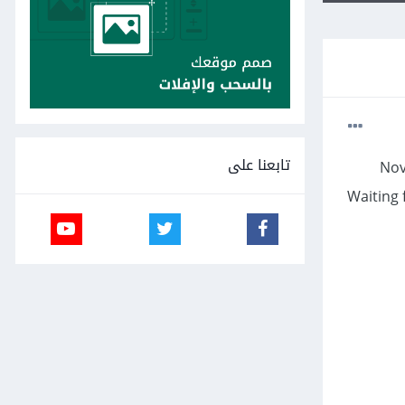
تابعنا على
 قأئمه Novgation Drawer
A من الـ menu يتفضل مكتوب Waiting for build to