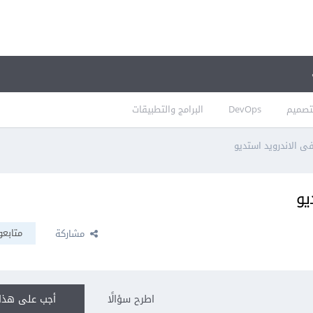
تصميم
DevOps
البرامج والتطبيقات
 الاندرويد استديو
يو
متابعو
مشاركة
اطرح سؤالًا
أجب على هذا 