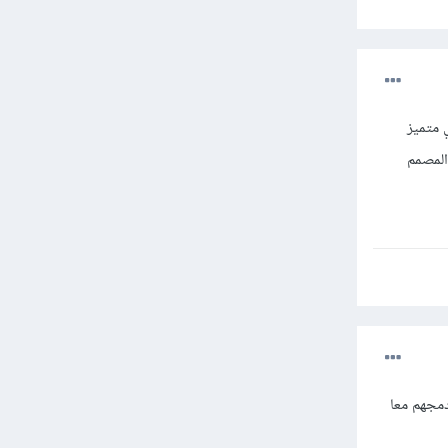
 متميز
المصمم
دمجهم معا