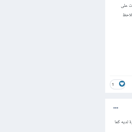
ات على
ملاحظ
1
 لديه كما