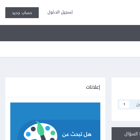
تسجيل الدخول
حساب جديد
إعلانات
ن
1
السؤال