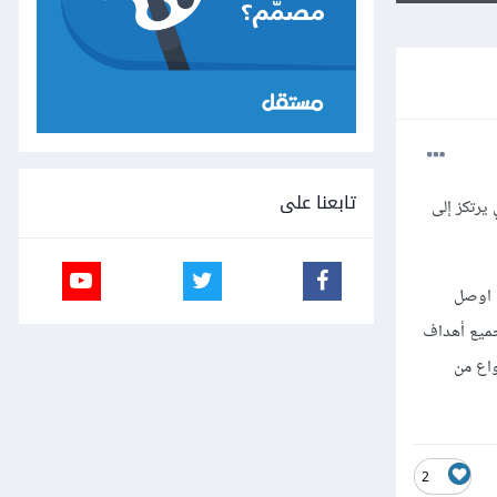
تابعنا على
يرتكز إلى
م اوصل
جميع أهداف
واع من
2