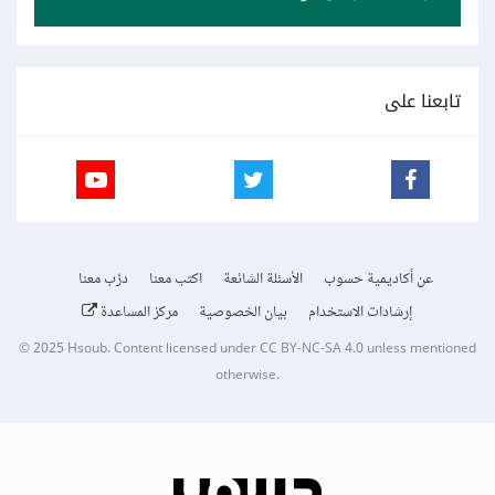
تابعنا على
عن أكاديمية حسوب
الأسئلة الشائعة
اكتب معنا
درّب معنا
إرشادات الاستخدام
بيان الخصوصية
مركز المساعدة
© 2025
Hsoub
.
Content licensed under
CC BY-NC-SA 4.0
unless mentioned
otherwise.