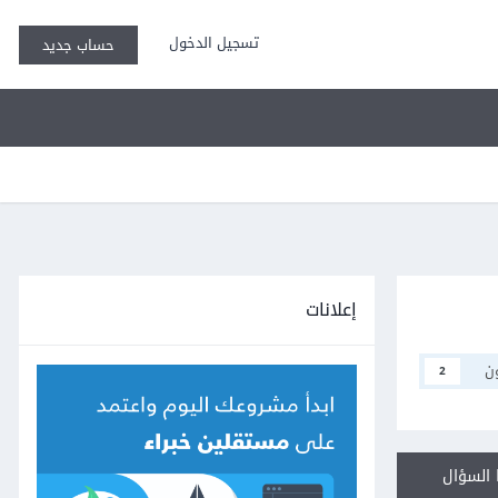
تسجيل الدخول
حساب جديد
إعلانات
ن
2
السؤال