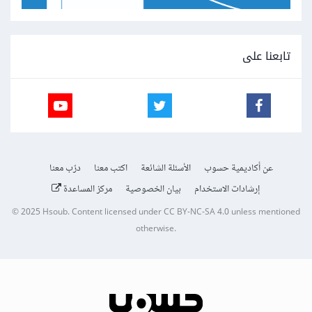
تابعنا على
عن أكاديمية حسوب
الأسئلة الشائعة
اكتب معنا
درّب معنا
إرشادات الاستخدام
بيان الخصوصية
مركز المساعدة
© 2025
Hsoub
.
Content licensed under
CC BY-NC-SA 4.0
unless mentioned
otherwise.