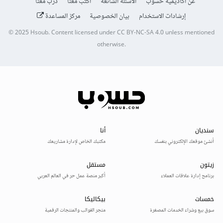
عن أكاديمية حسوب
الأسئلة الشائعة
اكتب معنا
درّب معنا
إرشادات الاستخدام
بيان الخصوصية
مركز المساعدة
© 2025
Hsoub
.
Content licensed under
CC BY-NC-SA 4.0
unless mentioned
otherwise.