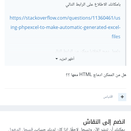
بامكانك الاطلاع على الرابط التالي
https://stackoverflow.com/questions/11360461/us
ing-phpexcel-to-make-automatic-generated-excel-
files
ولعمل دمج الخلايا ممكن من الرابط التالي
أظهر المزيد
https://stackoverflow.com/questions/6820250/me
rge-cell-values-with-phpexcel-php
هل من الممكن ادماج HTML معها ؟؟
لعمل حدود الجدول
اقتباس
https://stackoverflow.com/questions/31204020/p
hpexcel-set-border-color-of-a-cell
انضم إلى النقاش
يمكنك أن تنشر الآن وتسجل لاحقًا. إذا كان لديك حساب،
فسجل الدخول