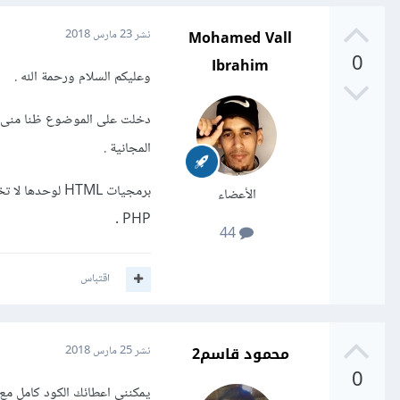
Mohamed Vall
نشر
23 مارس 2018
0
Ibrahim
وعليكم السلام ورحمة الله .
المجانية .
برمجيات HTML 
الأعضاء
PHP .
44
اقتباس
محمود قاسم2
نشر
25 مارس 2018
0
يمكنني اعطائك الكود كامل مع ا