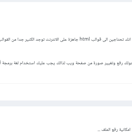
دخلت على الموضوع ظنا منى انك تحتاجين الى قوالب html جاهزة على الانترنت توجد الكثير جدا م
لوحدها لا تخولك رفع وتغيير صورة من صفحة ويب لذالك يجب عليك استخدام لغة برمجة
مكانية رفع الملف ...