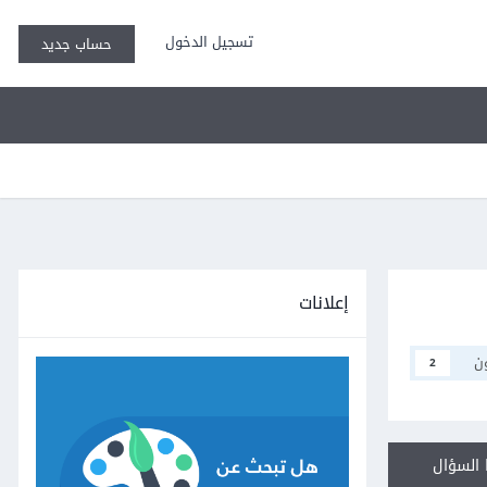
تسجيل الدخول
حساب جديد
إعلانات
ن
2
السؤال