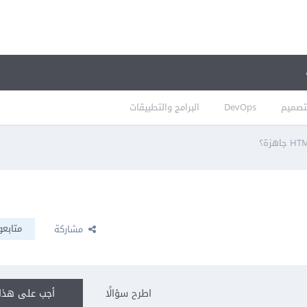
تصميم
DevOps
البرامج والتطبيقات
متابعو
مشاركة
اطرح سؤالًا
أجب على هذا 