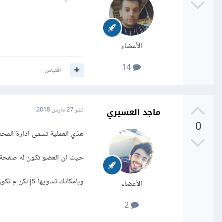
الأعضاء
14
اقتباس
ماجد العسيري
نشر
27 مارس 2018
0
هذي العملية تسمى ادارة المح
حيث ان العضو تكون له صفحة ت
وبإمكانك تسويها js لكن م تكون فعالة مثل سكربت ادارةمحتوى
الأعضاء
2