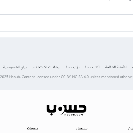
الأسئلة الشائعة
اكتب معنا
درّب معنا
إرشادات الاستخدام
بيان الخصوصية
 2025
Hsoub
.
Content licensed under
CC BY-NC-SA 4.0
unless mentioned otherwi