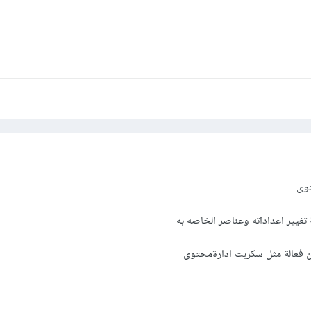
توى
غيير اعداداته وعناصر الخاصه به