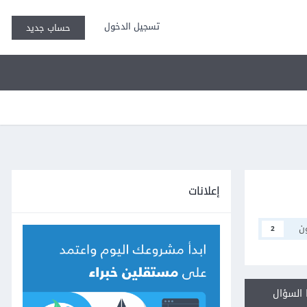
تسجيل الدخول
حساب جديد
إعلانات
ن
2
السؤال