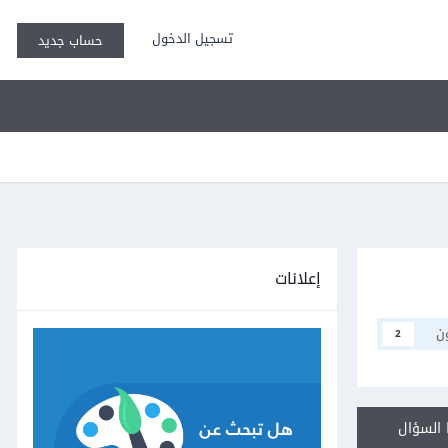
تسجيل الدخول
حساب جديد
إعلانات
ن
2
السؤال