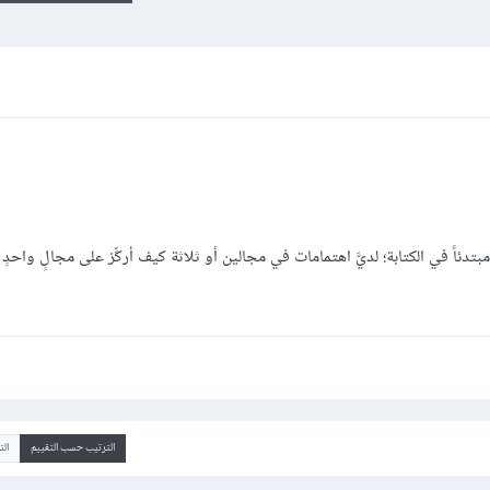
اً في الكتابة؛ لديَّ اهتمامات في مجالين أو ثلاثة كيف أركِّز على مجالٍ واحدٍ 
الترتيب حسب التقييم
ال