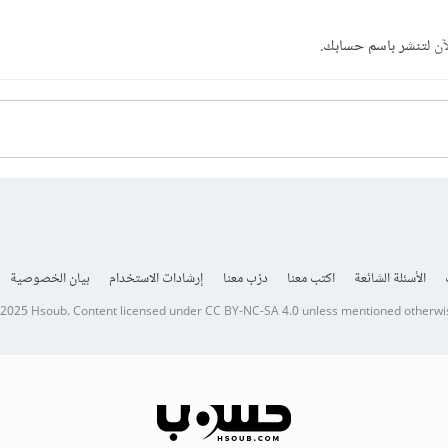
آن
لتنشر باسم حسابك.
الأسئلة الشائعة
اكتب معنا
درّب معنا
إرشادات الاستخدام
بيان الخصوصية
 2025
Hsoub
.
Content licensed under
CC BY-NC-SA 4.0
unless mentioned otherwi