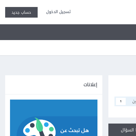
تسجيل الدخول
حساب جديد
إعلانات
ن
1
السؤال