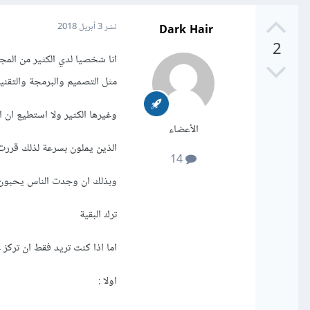
Dark Hair
نشر
3 أبريل 2018
2
انا شخصيا لدي الكثير من المجا
مثل التصميم والبرمجة والتقني
وغيرها الكثير ولا استطيع ان
الأعضاء
الذين يملون بسرعة لذلك قررت
14
وبذلك ان وجدت الناس يحبون 
ترك البقية
اما اذا كنت تريد فقط ان ترك
اولا :