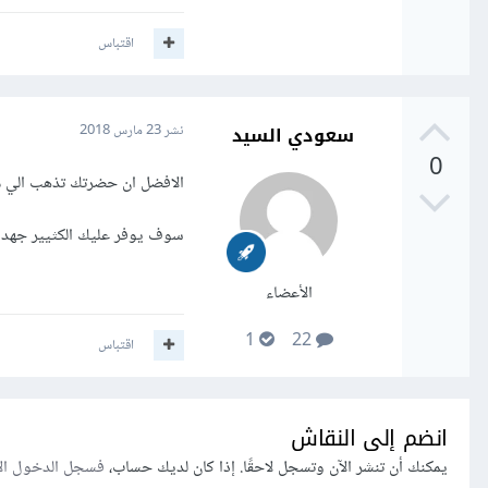
حسب مكان و زمان الدراسة ،
اقتباس
- الدراسة التسويقية " تشم
التسويقية و الفئات المستهد
سعودي السيد
نشر
23 مارس 2018
- الخاتمة و التوصيات " عا
0
عقلانية المشورة و النصح ب
الافضل ان حضرتك تذهب الي 
مع التحية
سوف يوفر عليك الكثيير جهدا 
و الأمنيات بالتوفيق
الأعضاء
1
22
اقتباس
انضم إلى النقاش
يمكنك أن تنشر الآن وتسجل لاحقًا. إذا كان لديك حساب،
فسجل الدخول ال