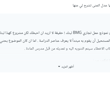
ا عدل اتمنى تشرح لي عنها
تتحدث عن دراسة جدوى و نموذج عمل تجاري BMG لبنك ! حقيقة لا اريد ان احبطك لكن مشروع كهذا 
لمستحيل أن يقوم به مبتدأ لا يعرف عناصر الدراسة . اما ان كان الموضوع بحثي
كاب الاخطاء سيتم التنويه اليه و تعديله من قبل مدرس المادة .
 تتكون من :
أظهر المزيد
عديد من البنود و المقصود بها كل المستلزمات و الموارد المادية و البشرية اللازمة
دة بنود تبدأ بكافة التكاليف سواء تكاليف الانشاء أو التكاليف التشغيلية ، مفصلة 