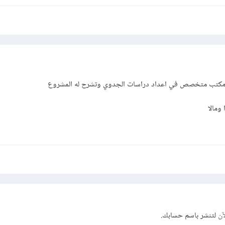
 و كذلك استرداد رأس المال و نقطة التعادل .... الخ "
ل عدة بنود اهمها خطة التسويق و القنوات التسويقية و دراسة المنافسين و البيئ
فة ... الخ "
دة تكون الخاتمة و التوصيات " استنتاج لما سبق من خلال الدراسة ، و تقدم بحيا
شأن المشروع بناءا على ما تقدم .
مكتب متخصص في اعداد دراسات الجدوي وتشرح له المشروع
ومالا
آن
لتنشر باسم حسابك.