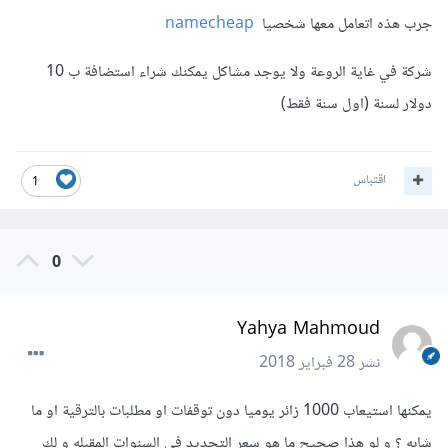
جرب هذه اتعامل معها شخصيا
namecheap
شركة في غاية الروعة ولا يوجد مشاكل يمكنك شراء استضافة ب 10
دولار لسنة (اول سنة فقط)
اقتباس
1
0
Yahya Mahmoud
نشر
28 فبراير 2018
يمكنها استيعاب 1000 زائر يوميا دون توقفات او مطلبات بالترقية او ما
شابه ؟ و لو هذا صحيح ما هو سعر التجديد فى السنوات المقبله و لك