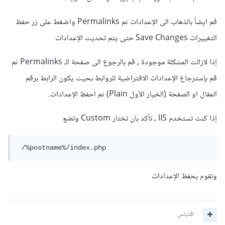
قم ايضاً بالذهاب الى الإعدادات ثم Permalinks واضغط على زر حفظ
التغييرات Save Changes حتى يتم تحديث الإعدادات
إذا لازالت المشكلة موجودة , قم بالرجوع الى صفحة الـ Permalinks ثم
قم بإسترجاع الإعدادات الافتراضية للروابط بحيث يكون الرابط برقم
المقال او الصفحة (الخيار الأول Plain) ثم احفظ الإعدادات.
إذا كنت تستخدم IIS , تأكد بان تختار Custom وتضع
 /%postname%/index.php
وتقوم بحفظ الإعدادات
اقتباس