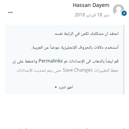
Hassan Dayem
نشر
18 فبراير 2018
اعتقد ان مشكلتك تكمن في الرابط نفسه.
أستخدم دلالات بالحروف الإنجليزية عوضاً عن العربية.
قم ايضاً بالذهاب الى الإعدادات ثم Permalinks واضغط على زر
حفظ التغييرات Save Changes حتى يتم تحديث الإعدادات
إذا لازالت المشكلة موجودة , قم بالرجوع الى صفحة الـ
أظهر المزيد
Permalinks ثم قم بإسترجاع الإعدادات الافتراضية للروابط
بحيث يكون الرابط برقم المقال او الصفحة (الخيار الأول Plain) ثم
احفظ الإعدادات.
إذا كنت تستخدم IIS , تأكد بان تختار Custom وتضع