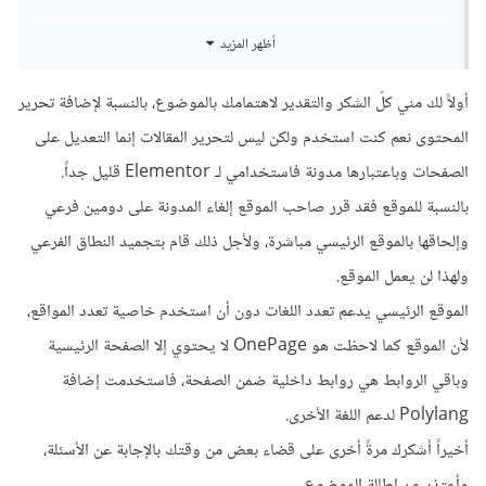
لا يعمل, ولكن
http://www.maksupply.com.tr
يعمل.
أظهر المزيد
ايضاً وجدت أن الموقع يدعم تعدد اللغات, فهل أنت قمت بتفعيل
أولاً لك مني كلّ الشكر والتقدير لاهتمامك بالموضوع، بالنسبة لإضافة تحرير
خاصية تعدد المواقع Multisite Network ؟
المحتوى نعم كنت استخدم ولكن ليس لتحرير المقالات إنما التعديل على
وماهي الإضافة المستخدمة لذلك ؟ هل
الصفحات وباعتبارها مدونة فاستخدامي لـ Elementor قليل جداً.
تستخدم MultilingualPress؟
بالنسبة للموقع فقد قرر صاحب الموقع إلغاء المدونة على دومين فرعي
وإلحاقها بالموقع الرئيسي مباشرة، ولأجل ذلك قام بتجميد النطاق الفرعي
ولهذا لن يعمل الموقع.
الموقع الرئيسي يدعم تعدد اللغات دون أن استخدم خاصية تعدد المواقع،
لأن الموقع كما لاحظت هو OnePage لا يحتوي إلا الصفحة الرئيسية
وباقي الروابط هي روابط داخلية ضمن الصفحة، فاستخدمت إضافة
Polylang لدعم اللغة الأخرى.
أخيراً أشكرك مرةً أخرى على قضاء بعض من وقتك بالإجابة عن الأسئلة،
وأعتذر عن إطالة الموضوع.