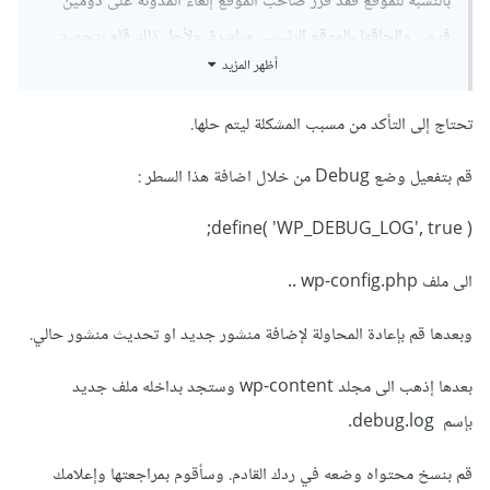
بالنسبة للموقع فقد قرر صاحب الموقع إلغاء المدونة على دومين
فرعي وإلحاقها بالموقع الرئيسي مباشرة، ولأجل ذلك قام بتجميد
أظهر المزيد
النطاق الفرعي ولهذا لن يعمل الموقع.
الموقع الرئيسي يدعم تعدد اللغات دون أن استخدم خاصية تعدد
تحتاج إلى التأكد من مسبب المشكلة ليتم حلها.
المواقع، لأن الموقع كما لاحظت هو OnePage لا يحتوي إلا
الصفحة الرئيسية وباقي الروابط هي روابط داخلية ضمن الصفحة،
قم بتفعيل وضع Debug من خلال اضافة هذا السطر :
فاستخدمت إضافة Polylang لدعم اللغة الأخرى.
define( 'WP_DEBUG_LOG', true );
أخيراً أشكرك مرةً أخرى على قضاء بعض من وقتك بالإجابة عن
الأسئلة، وأعتذر عن إطالة الموضوع.
الى ملف wp-config.php ..
وبعدها قم بإعادة المحاولة لإضافة منشور جديد او تحديث منشور حالي.
بعدها إذهب الى مجلد wp-content وستجد بداخله ملف جديد
بإسم debug.log.
قم بنسخ محتواه وضعه في ردك القادم. وسأقوم بمراجعتها وإعلامك