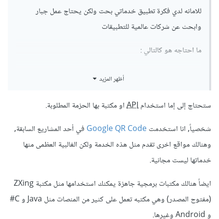
للامانه لدي فكرة تطبيق خدماتي بحت ولكن يحتاج عمل جبار
وابحث عن شركات عالمية للتطبيقات
ما احتاجه هو كالتالي :
يقوم العميل بتسجيل بياناته الشخصية ليتولد له حساب بنكي
أظهر المزيد
افتراضي او محفظة wallet شبيهه بـ paypal بحيث تكون
معلوماته على شكل باركود QRcode ويقوم بتحويل الاموال
ستحتاج إلى إما استخدام
API
او مكتبة بها الحزمة المطلوبة.
لحسابه او لمحفظته
شخصياً, انا استخدمت
Google QR Code
في أحد المشاريع السابقة,
هذا الجزء الكبير من الامر
وهنالك مواقع اخرى تقدم مثل هذه الخدمة ولكن الغالبية العظمى منها
خدماتها ليست مجانية.
ايضاً هنالك مكتبات برمجية جاهزة يمكنك استخدامها مثل مكتبة ZXing
(مفتوح المصدر) وهي مكتبه تعمل على كثير من المنصات مثل Java و C#
و Android وغيرها.