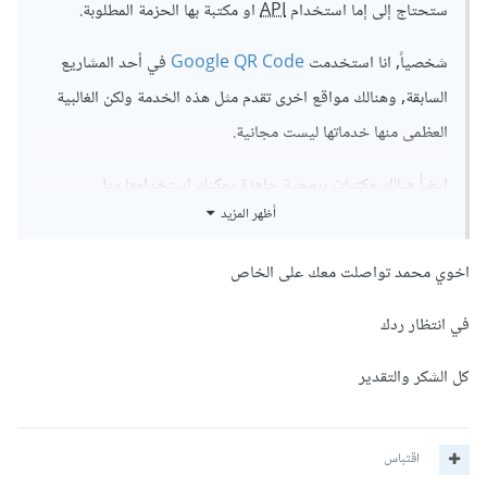
ستحتاج إلى إما استخدام
API
او مكتبة بها الحزمة المطلوبة.
شخصياً, انا استخدمت
Google QR Code
في أحد المشاريع
السابقة, وهنالك مواقع اخرى تقدم مثل هذه الخدمة ولكن الغالبية
العظمى منها خدماتها ليست مجانية.
ايضاً هنالك مكتبات برمجية جاهزة يمكنك استخدامها مثل
أظهر المزيد
مكتبة ZXing (مفتوح المصدر) وهي مكتبه تعمل على كثير من
المنصات مثل Java و C# و Android وغيرها.
اخوي محمد تواصلت معك على الخاص
نقطة أخيرة , بما أنك ستسخدمها لحفظ بيانات بنكية, الـ QR Code
في انتظار ردك
ليس آمن لمثل هذه الإستخدامات, ولا أنصح به. ولكن لو كنت تريد
إستخدامه يجب عليك ان لاتحفظ البيانات بدون تشفير, اي قم
كل الشكر والتقدير
بتشفيل البيانات اولاً ثم بعد ذلك حفظها ك QR Code.
اقتباس