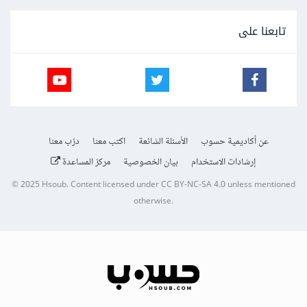
تابعنا على
عن أكاديمية حسوب
الأسئلة الشائعة
اكتب معنا
درّب معنا
إرشادات الاستخدام
بيان الخصوصية
مركز المساعدة
© 2025
Hsoub
.
Content licensed under
CC BY-NC-SA 4.0
unless mentioned
otherwise.