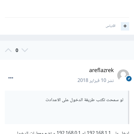
اقتباس
0
areflazrek
نشر
10 فبراير 2018
لو سمحت تكتب طريقة الدخول على الاعدادت
ادخل على 192.168.1.1 او 192.168.0.1 و تضع معطيات الدخول