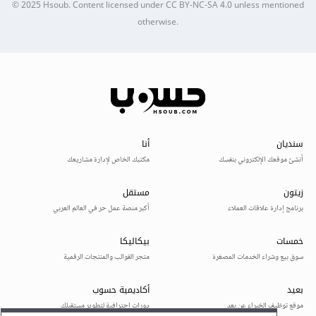
© 2025
Hsoub
.
Content licensed under
CC BY-NC-SA 4.0
unless mentioned
otherwise.