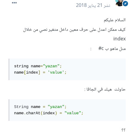
نشر
21 يناير 2018
السلام عليكم
كيف ممكن اعدل على حرف معين داخل متغير نصي من خلال
index
مثل ماهو ب c# :
string name
=
"yazan"
;
name
[
index
]
=
'value'
;
حاولت هيك في الجافا :
String
 name 
=
"yazan"
;
name
.
charAt
(
index
)
=
"value"
;
؟؟