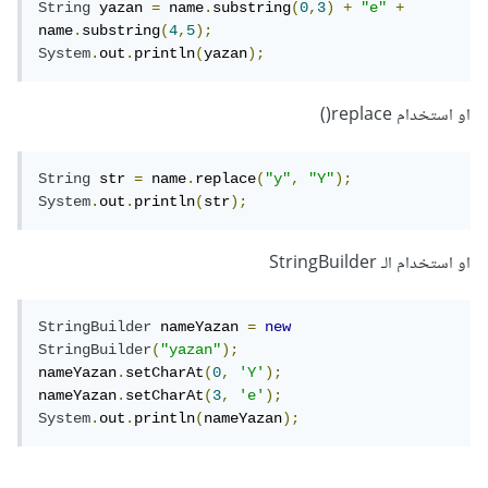
String
 yazan 
=
 name
.
substring
(
0
,
3
)
+
"e"
+
name
.
substring
(
4
,
5
);
System
.
out
.
println
(
yazan
);
او استخدام replace()
String
 str 
=
 name
.
replace
(
"y"
,
"Y"
);
System
.
out
.
println
(
str
);
او استخدام الـ StringBuilder
StringBuilder
 nameYazan 
=
new
StringBuilder
(
"yazan"
);
nameYazan
.
setCharAt
(
0
,
'Y'
);
nameYazan
.
setCharAt
(
3
,
'e'
);
System
.
out
.
println
(
nameYazan
);