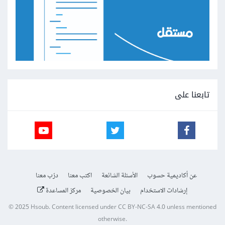
تابعنا على
عن أكاديمية حسوب
الأسئلة الشائعة
اكتب معنا
درّب معنا
إرشادات الاستخدام
بيان الخصوصية
مركز المساعدة
© 2025
Hsoub
.
Content licensed under
CC BY-NC-SA 4.0
unless mentioned
otherwise.