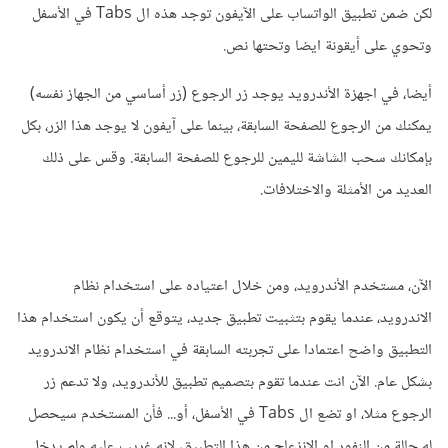
لكن ضمن تطبيق الواتساب على الآيفون توجد هذه ال Tabs في الأسفل
وتحوي على أيقونة ايضا وتحتها نص.
أيضا، في اجهزة الأندرويد يوجد زر الرجوع (زر أساسي من الجهاز نفسه)
يمكنك من الرجوع للصفحة السابقة، بينما على آيفون لا يوجد هذا الزر، بكل
بإمكانك سحب الشاشة لليمين للرجوع للصفحة السابقة. وقس على ذلك
العديد من الأمثلة والاختلافات.
الآن، مستخدم الأندرويد، ومن خلال اعتياده على استخدام نظام
الاندرويد، عندما يقوم بتثبيت تطبيق جديد، يتوقع أن يكون استخدام هذا
التطبيق واضح اعتمادا على تجربته السابقة في استخدام نظام الاندرويد
بشكل عام. الآن انت عندما تقوم بتصميم تطبيق للأندرويد، ولا تدعم زر
الرجوع مثلا، او تضع ال Tabs في الأسفل، أو... فأن المستخدم سيحصل
له حالة من النفور او الانزعاج من هذا التطبيق، لانه غريب عليه ولم يدخل