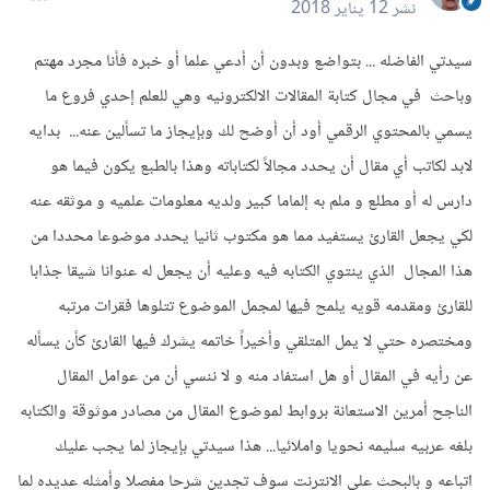
نشر
12 يناير 2018
سيدتي الفاضله ... بتواضع وبدون أن أدعي علما أو خبره فأنا مجرد مهتم
وباحث في مجال كتابة المقالات الالكترونيه وهي للعلم إحدي فروع ما
يسمي بالمحتوي الرقمي أود أن أوضح لك وبإيجاز ما تسألين عنه... بدايه
لابد لكاتب أي مقال أن يحدد مجالاً لكتاباته وهذا بالطبع يكون فيما هو
دارس له أو مطلع و ملم به إلماما كبير ولديه معلومات علميه و موثقه عنه
لكي يجعل القارئ يستفيد مما هو مكتوب ثانيا يحدد موضوعا محددا من
هذا المجال الذي ينتوي الكتابه فيه وعليه أن يجعل له عنوانا شيقا جذابا
للقارئ ومقدمه قويه يلمح فيها لمجمل الموضوع تتلوها فقرات مرتبه
ومختصره حتي لا يمل المتلقي وأخيراً خاتمه يشرك فيها القارئ كأن يسأله
عن رأيه في المقال أو هل استفاد منه و لا ننسي أن من عوامل المقال
الناجح أمرين الاستعانة بروابط لموضوع المقال من مصادر موثوقة والكتابه
بلغه عربيه سليمه نحويا واملائيا... هذا سيدتي بإيجاز لما يجب عليك
اتباعه و بالبحث علي الانترنت سوف تجدين شرحا مفصلا وأمثله عديده لما