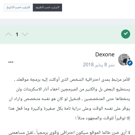
الترتيب حسب التقييم
الترتيب حسب التاريخ
1
Dexone
نشر
8 يناير 2018
الأمر مرتبط بمدى احترافية الشخص الذى أوكلت إليه برمجة موقعك ،
يستطيع البعض بل والكثير من المبرمجين اخفاء آثار الاسكربتات ولن
يتخطاها حتى المتخصصين ، فتخيل لو كان هو نفسه متخصص واراد ان
يوفر على نفسه الوقت وعلى دراية تامة بكل صغيرة وكبيرة وما فعل هذا
إلا توفيراً للوقت والمجهود مثلاً !
لا أرى ضرر طالما الموقع سيكون احترافى وقوى برمجياً ، تقبل مساهمتى