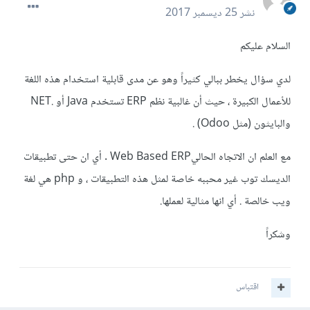
نشر
25 ديسمبر 2017
السلام عليكم
لدي سؤال يخطر ببالي كثيراً وهو عن مدى قابلية استخدام هذه اللغة
للأعمال الكبيرة ، حيث أن غالبية نظم ERP تستخدم Java أو .NET
والبايثون (مثل Odoo) .
مع العلم ان الاتجاه الحاليWeb Based ERP . أي ان حتى تطبيقات
الديسك توب غير محببه خاصة لمثل هذه التطبيقات ، و php هي لغة
ويب خالصة . أي انها مثالية لعملها.
وشكراً
اقتباس