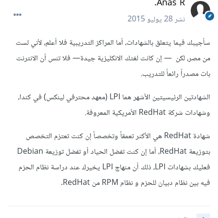
Anas R.
نشر
28 يوليو 2015
سأجيبك فيما يتعلق بالشهادات، أما المراكز التدريبية فلا أعلم، لأني لست
من مصر، لكن — إن كانت لغتك الانكليزية جيدة— فلا تنس أن الانترنت
بات مصدراً رائعاً للتدريب.
الشهادتين الرئيسيتين الأشهر هما LPI (معهد محترفي لينكس) في كندا،
وشهادات شركة RedHat الأمريكية المعروفة.
شهادة RedHat هي الأكثر تعمقاً وتخصصاً إن كنت تعتزم التخصص
بتوزيعة RedHat، أما إن كنت تفضل الحياد أو تفضل توزيعة Debian
فعليك بشهادات LPI، ذلك أن منهاج LPI يخيرك عند دراسة نظام الحزم
فيه بين نظام دبيان للحزم و نظام RPM من RedHat.