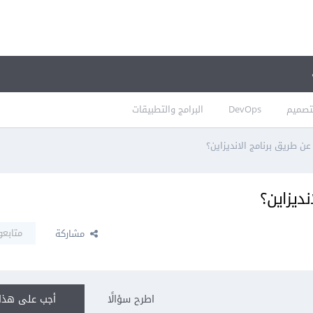
تصميم
DevOps
البرامج والتطبيقات
 طريق برنامج الانديزاين؟
ديزاين؟
متابعو
مشاركة
اطرح سؤالًا
أجب على هذا 