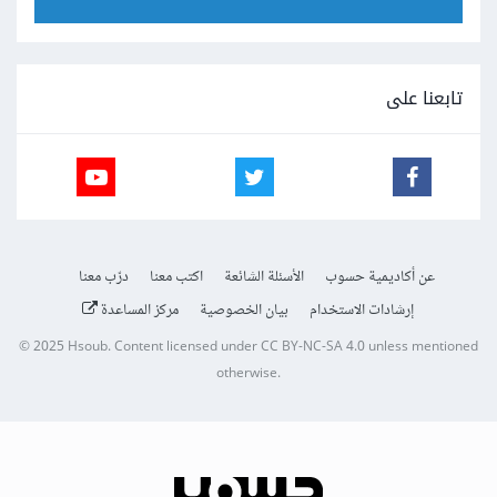
تابعنا على
عن أكاديمية حسوب
الأسئلة الشائعة
اكتب معنا
درّب معنا
إرشادات الاستخدام
بيان الخصوصية
مركز المساعدة
© 2025
Hsoub
.
Content licensed under
CC BY-NC-SA 4.0
unless mentioned
otherwise.