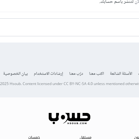
آن
لتنشر باسم حسابك.
الأسئلة الشائعة
اكتب معنا
درّب معنا
إرشادات الاستخدام
بيان الخصوصية
 2025
Hsoub
.
Content licensed under
CC BY-NC-SA 4.0
unless mentioned otherwi