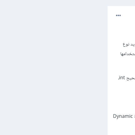
بط بتحديد نوع
مكنك استخدامها
في المثال المرفق المتغير cameraRotation غالبا سيكون من نوع double أو float او ربما يكون عدد صحيح int،
كلامي السابق ينطبق على لغة مثل سي شارب، لكن كلغة مثل الجافا سكربت، لايوجد اصلا إلى var باعتبارها لغة Dynamic