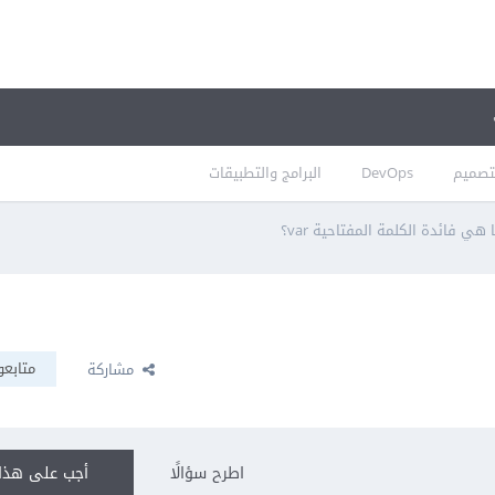
تصميم
DevOps
البرامج والتطبيقات
 هي فائدة الكلمة المفتاحية var؟
متابعو
مشاركة
اطرح سؤالًا
أجب على هذا 