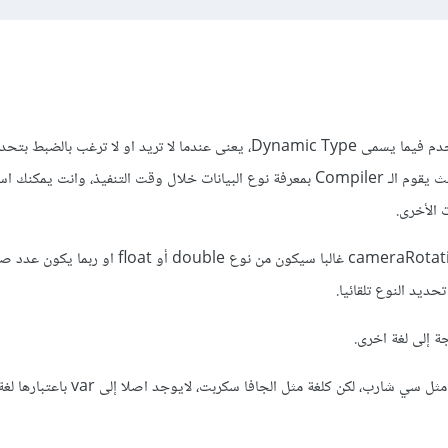
نعم var هي variable تستخدم فيما يسمى Dynamic Type، يعنى عندما لا تريد او لا ترغب بالض
البيانات التي تتعامل معها. بحيث يقوم الـ Compiler بمعرفة نوع البيانات خلال وقت التنفيذ، وانت ي
 الأخرى.
ة إلى لغة اخرى.