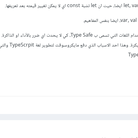
في النهاية، الافضل دائما استخدام اللغات التي تسمى ب Type Safe، كي لا يحدث اي ضرر بالأداء او ال
اكتشاف الاخطاء في اوقات مبكرة. وهذا