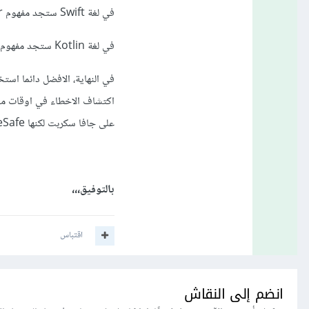
في لغة Swift ستجد مفهوم let, var ايضا، حيث ان let تشبة const اي لا يمكن تغيير قيمته بعد تعريفها.
في لغة Kotlin ستجد مفهوم var, val، ايضا بنفس المفاهيم.
على جافا سكربت لكنها TypeSafe
بالتوفيق،،،
اقتباس
انضم إلى النقاش