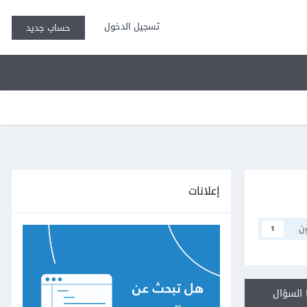
تسجيل الدخول
حساب جديد
إعلانات
ن
1
السؤال