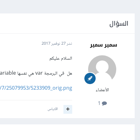
السؤال
سمير سمير
نشر
27 نوفمبر 2017
السلام عليكم
هل في البرمجة var هي نفسها variable و ما فائدة عند و ضع قبل كلمة var في البرمجة متل الصورة تحت
0/7/25079953/5233909_orig.png
الأعضاء
1
اقتباس