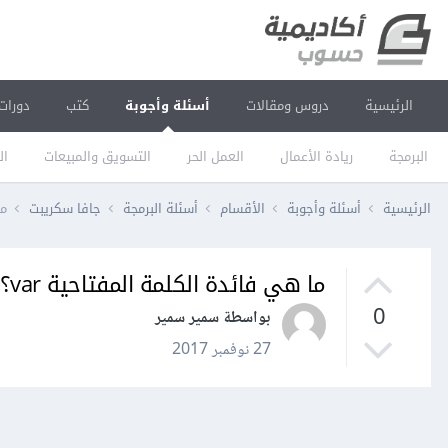
الرئيسية
دروس ومقالات
أسئلة وأجوبة
كتب
دورات
البرمجة
ريادة الأعمال
العمل الحر
التسويق والمبيعات
ال
الرئيسية
أسئلة وأجوبة
الأقسام
أسئلة البرمجة
جافا سكريبت
ما
ما هي فائدة الكلمة المفتاحية var؟
0
بواسطة سمير سمير
27 نوفمبر 2017