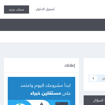
تسجيل الدخول
حساب جديد
إعلانات
ن
2
السؤال