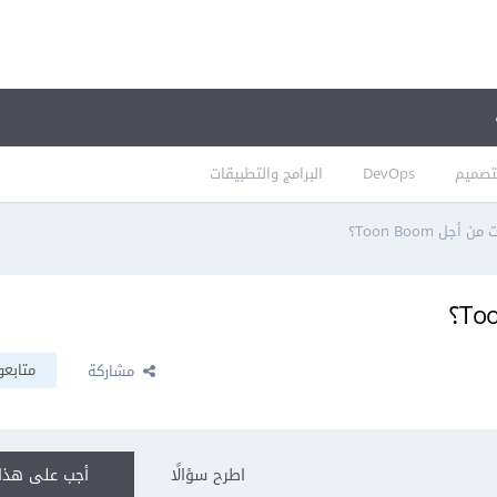
تصميم
DevOps
البرامج والتطبيقات
ل Toon Boom؟
متابعو
مشاركة
اطرح سؤالًا
أجب على هذا 