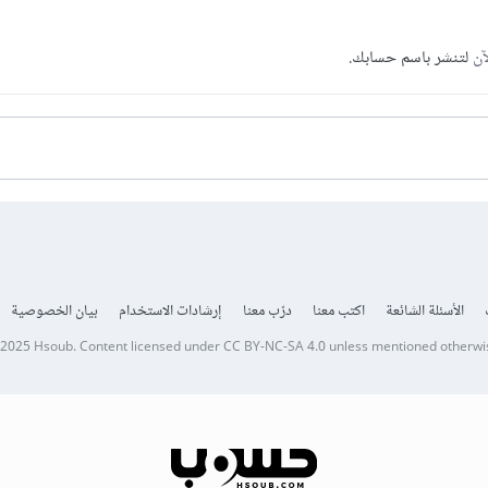
آن
لتنشر باسم حسابك.
الأسئلة الشائعة
اكتب معنا
درّب معنا
إرشادات الاستخدام
بيان الخصوصية
 2025
Hsoub
.
Content licensed under
CC BY-NC-SA 4.0
unless mentioned otherwi