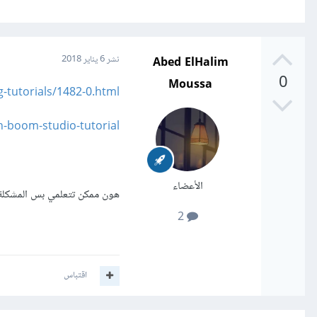
Abed ElHalim
نشر
6 يناير 2018
0
Moussa
-tutorials/1482-0.html
boom-studio-tutorial/
الأعضاء
هون ممكن تتعلمي بس المشكلة
2
اقتباس