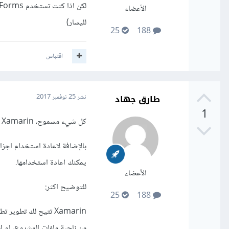
الأعضاء
لليسار)
25
188
اقتباس
طارق جهاد
نشر
25 نوفمبر 2017
1
كل شيء مسموح، Xamarin تتيح لك 100 % من الميزات الموجودة في اندرويد او iOS
بالإضافة لاعادة استخدام اجزا
يمكنك اعادة استخدامها.
الأعضاء
للتوضيح اكثر:
25
188
Xamarin تتيح لك تطو
من ناحية ملفات المشروع، او ا