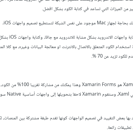
ر من الميزات التي تساعد في كتابة الكود بشكل افضل.
في هذين المنصتين، يمكنك كتابة واجهات ال
نك اعادة استخدام الكود المتعلق بالاتصال بالانترنت او معالجة البيانات وغيره، مع كلا ال
لكود تزيد عن 70 %.
الخيار الثاني الذي تقدمه Xamarin هو Xamarin Forms وهذ
بكتابة الواجهات بلغة مشركة 
Xamarin For يوجد بها بعض التقييد في تصميم الواجهات كونها تقدم طبقة مشتركة بين المنصات، 
تطبيقات رائعة.