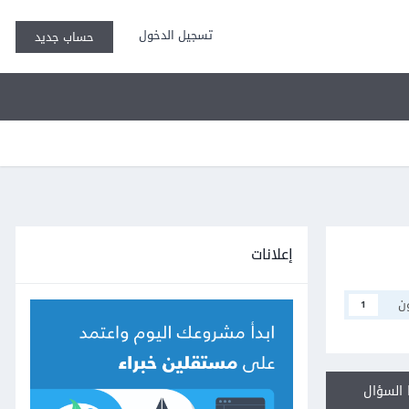
تسجيل الدخول
حساب جديد
إعلانات
ن
1
السؤال