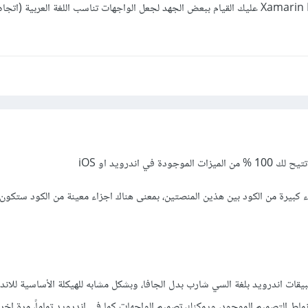
لكن اذا كنت تستخدم Xamarin Forms عليك القيام ببعض الجهد لجعل الواجهات تناسب اللغة العربية (ا
ء كبيرة من الكود بين هذين المنصتين، بمعنى هناك اجزاء معينة من الكود ستكون
ير تطبيقات اندرويد بلغة السي شارب بدل الجافا، وبشكل مشابه للهيكلة الأساسية للان
نماط التصميم الموجود، ويمكنك تصميم الواجهات كما في اندرويد تماماً، مرة اخ