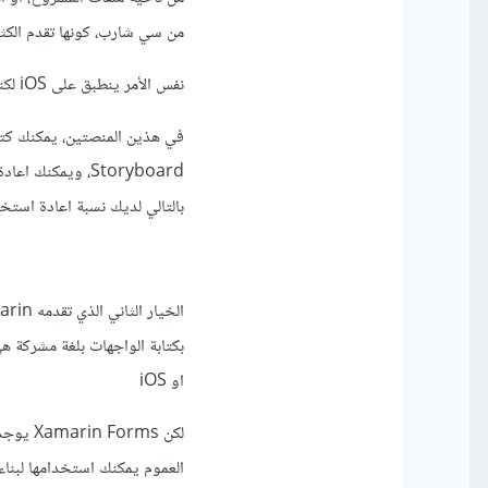
من سي شارب، كونها تقدم الكثي
نفس الأمر ينطبق على iOS لكنك بحاجة لجهاز Mac موجود على نفس الشبكة لتستطيع تصميم واجهات iOS.
Storyboard، ويمك
بالتالي لديك نسبة اعادة استخدم ل
او iOS
لكن ms
العموم يمكنك استخدامها لبناء 