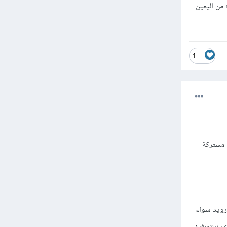
تجاه من اليمين
1
 مشتركة
درويد سواء
رى، ستسفيد