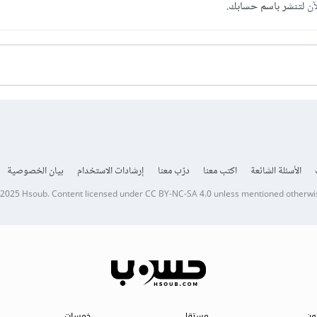
آن
لتنشر باسم حسابك.
الأسئلة الشائعة
اكتب معنا
درّب معنا
إرشادات الاستخدام
بيان الخصوصية
 2025
Hsoub
.
Content licensed under
CC BY-NC-SA 4.0
unless mentioned otherwi