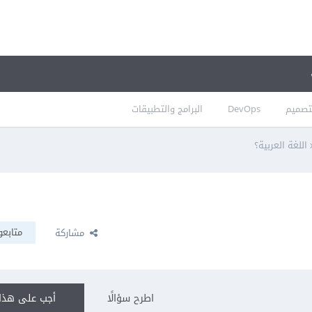
تصميم
DevOps
البرامج والتطبيقات
متابعو
مشاركة
اطرح سؤالًا
أجب على هذا 