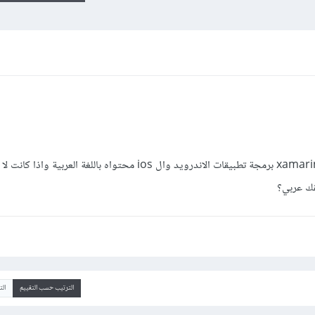
سؤالي واضح من العنوان هل تدعم بيئة xamarin برمجة تطبيقات الاندرويد وال ios محتواه باللغة العر
قك عربي؟
الترتيب حسب التقييم
ال