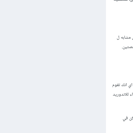
اندرويد بشكل مشابة للاندرويد مع جافا، وكتابة واجهات iOS بشكل مشابه ل
منصتين.
ا يمكنك من مشاركة تقريبا 100% من الكود، اي انك تقوم
هي Xaml، وستقوم Xamarin لاحقا بتحويلها إلى واجهات أساسية Native سواء للاندوريد
لكن في