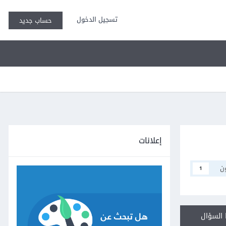
تسجيل الدخول
حساب جديد
إعلانات
ن
1
السؤال