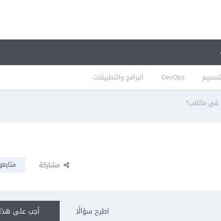
تصميم
DevOps
البرامج والتطبيقات
متابعو
مشاركة
اطرح سؤالًا
أجب على هذا 