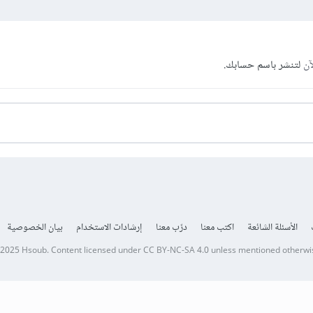
آن
لتنشر باسم حسابك.
الأسئلة الشائعة
اكتب معنا
درّب معنا
إرشادات الاستخدام
بيان الخصوصية
 2025
Hsoub
.
Content licensed under
CC BY-NC-SA 4.0
unless mentioned otherwi