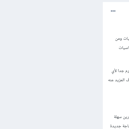
يات ومن
اسيات
م جدا لأي
ه وتعرف المزيد عنه
ماتتعلم على codeacademy دور على تمارين سهلة
بدأ تدور على الانترنت وخاصة w3schools وتعرف حاجة جديدة