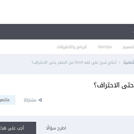
تصميم
DevOps
البرامج والتطبيقات
أمامية
أحتاج شرح على لفه html من الصفر حتى الاحتراف؟
متابعو
مشاركة
اطرح سؤالًا
أجب على هذا 