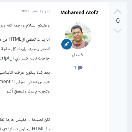
Mohamed Atef2
نشر
17 نوفمبر 2017
0
وعليكم السلام ورحمة الله وبرك
أنا بدأت تعلمي للHTML من موقع
الصفر وتجرب بإيدك كل حاجة 
الأعضاء
حاجات تانية كتير زي الJavascript والCSS والpython وغيرهم
1
بعد كدة بتكون عرفت الاساسيا
وتجربه بإيدك وتتعمق أكتر