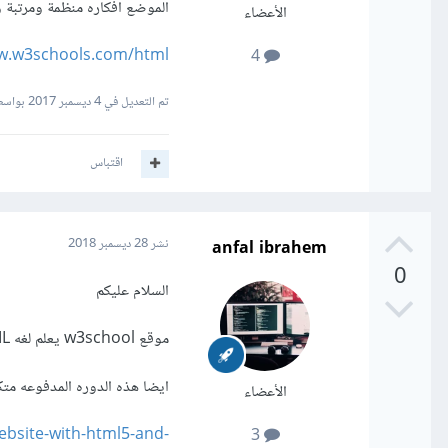
الموضع افكاره منظمة ومرتبة و
الأعضاء
w.w3schools.com/html/
4
تم التعديل في
4 ديسمبر 2017
بواسطة Mahmoud
اقتباس
anfal ibrahem
نشر
28 ديسمبر 2018
0
السلام عليكم
موقع w3school يعلم لغه HTML خطوه بخطه
ايضا هذه الدوره المدفوعه متك
الأعضاء
ebsite-with-html5-and-
3