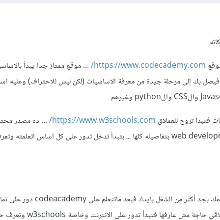
اته
https://www.codecademy.com/
... موقع ممتاز جدا يبدأ بالاساس
فيصل بك إلى مرحلة جيدة من معرفة الاساسيات (لكن ليس للاحتراف) وعليه اس
ت فتبدأ تروح للعملاق
https://www.w3schools.com/
... ده مصدر محتر
شئ تريده في مجال الweb development بتفاصيله كلها ... بتبدأ تدخل تدور على كل اساس اتعلمت
لكن نصيحة ... مفيش حاجة تعلمك بجد أكتر من الشغل بإيدك فبعد 
بالHTML وحاول تعملها فهتلاقي حاجة مش عارفها فت