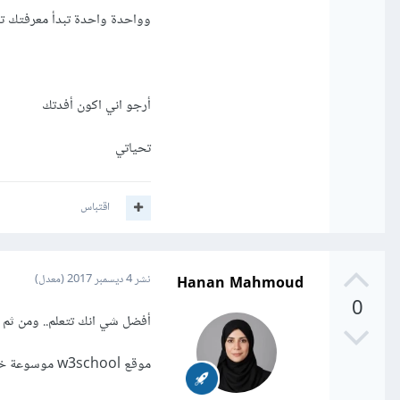
وواحدة واحدة تبدأ معرفتك ت
أرجو اني اكون أفدتك
تحياتي
اقتباس
Hanan Mahmoud
نشر
4 ديسمبر 2017
(معدل)
0
أفضل شي انك تتعلم.. ومن ثم 
موقع w3school موسوعة خاصة انه بعد كل شرح مرفق أمثلة.. كما وهناك تدريبات ايضا