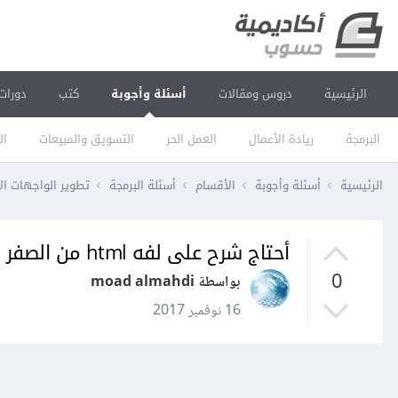
الرئيسية
دروس ومقالات
أسئلة وأجوبة
كتب
دورات
البرمجة
ريادة الأعمال
العمل الحر
التسويق والمبيعات
ال
الرئيسية
أسئلة وأجوبة
الأقسام
أسئلة البرمجة
تطوير الواجهات ال
أحتاج شرح على لفه html من الصفر حتى الاحتراف؟
0
بواسطة moad almahdi
16 نوفمبر 2017