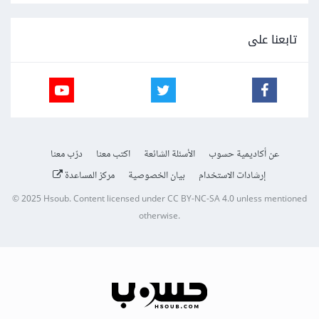
تابعنا على
عن أكاديمية حسوب
الأسئلة الشائعة
اكتب معنا
درّب معنا
إرشادات الاستخدام
بيان الخصوصية
مركز المساعدة
© 2025
Hsoub
.
Content licensed under
CC BY-NC-SA 4.0
unless mentioned
otherwise.