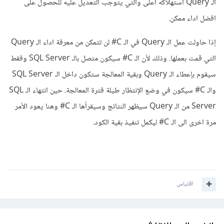
الـ Query استهلاكه أعلى والتي يتوجب التعديل عليه للحصول على
افضل اداء ممكن.
إذا حاولت عمل الـ Query في الـ C# لن تتمكن من معرفة اداء الـ Query
التي قمت بعملها. وذلك لأن الـ C# سيكون متصل بالـ SQL Server وفقط
سيقوم بإعطاء الـ Query وبقية المعالجة ستكون داخل الـ SQL Server
والـ C# سيكون في وضع الإنتظار طيلة فترة المعالجة. حين انتهاء الـ SQL
Server من الـ Query سيظهر النتائج وسيقرأها الـ C# وهنا يعود الأمر
مرة اخرى الى الـ C# ليكمل تنفيذ بقية الكود.
اقتباس