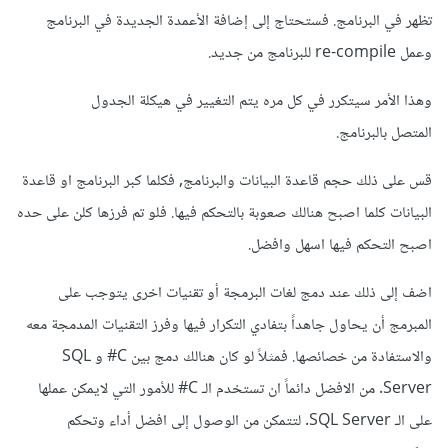
عدد المستخدمين للنظام كثيرون)
تظهر في البرنامج. فستحتاج إلى إضافة الأعمدة الجديدة في البرنامج
4- لا يمكن بناء تطبيقات كبيرة بهذه الطريقة لصعوبة التعديل على
وعمل re-compile للبرنامج من جديد.
الكود
وهذا الأمر سيتكرر في كل مره يتم التغيير في هيكلة الجدول
وغير ذلك
المتصل بالبرنامج.
هل من توضيح حول هذه المسألة كوني معتمد في أغلب مشاريعي
قس على ذلك حجم قاعدة البيانات والبرنامج, فكلما كبر البرنامج او قاعدة
على هذه الطريقة والتي هي استخدام جمل sql بداخل الكود
البيانات كلما اصبح هنالك صعوبة بالتحكم فيها. فلو تم فرزها كلن على حده
البرمجة بمعنى آخر (برمجة اجرائية)
اصبح التحكم فيها اسهل وافضل.
وشكرا لكم
اضف إلى ذلك عند دمج لغات البرمجة أو تقنيات اخرى يتوجب على
المبرمج أن يحاول جاهداً بتفادي التكرار فيها وفرز التقنيات المدمجة معه
والاستفادة من خصائصها. فمثلاً لو كان هنالك دمج بين C# و SQL
Server. من الافضل دائماً ان تستخدم الـ C# للأمور التي لايمكن عملها
على الـ SQL Server. لتتمكن من الوصول إلى افضل أداء وتحكم