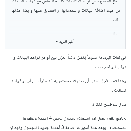
يتفق الجميع معي أن هناك تقنيات كثيرة للتعامل مع قواعد البيانات
من حيث اضافة البيانات واستدعائها او التعديل عليها وايضا حذفها
...الخ
سؤالي :
أظهر المزيد
انا استخدم جمل sql (insert, update,delete,search) من
داخل لغة البرمجة كـ code behind
في لغات البرمجة عموماً يٌفضل دائماً العزل بين أوامر قواعد البيانات و
دوال البرنامج نفسه.
الكثير ينصح بعدم استخدام مثل هذه الطريقة للأسباب التالية :
وهذا فقط لأجل تفادي أي تعديلات مستقبلية قد تطرأ على أوامر قواعد
1- التعامل مع قواعد البيانات من خلال شيفرات لغة البرمجة تعتبر
البيانات .
طريقة قديمة ولكنها تؤدي الغرض
مثال لتوضيح الفكرة:
2- طريقة البرمجة بهذه الطريقة ضعيفة الأداء !
برنامج يقوم بعمل أمر استعلام لجدول يحمل 4 أعمدة ويظهرها
3- طريقة البرمجة بهذه الطريقة تسبب تعليقات في النظام (اذا كان
للمستخدم. وبعد عدة أشهر تم إضافة 3 أعمدة جديدة للجدول ولابد ان