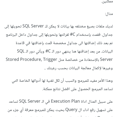
ممكنين.
مثال:
لديك ملفات بصيغ مختلفه بها بيانات لا يمكن للـ SQL Server تحويلها إلى
جداول. فقمت بإستخدام C# لقرائتها وتحويلها إلى جداول داخل البرنامج
ثم بعد ذلك إضافتها الى جداول مخصصة قمت بإضافتها في قاعدة
البيانات. من بعد إضافتها هنا ينتهي دور الـ C# ويأتي دور الـ SQL
Server بالإستفادة من خصائصة مثل Stored Procedure, Trigger
وغيرها لإكمال معالجة البيانات بحسب رغبتك ..
وهذا الأمر مفيد للمبرمج والسبب أن لكل تقنية لها أدواتها الخاصة التي
تساعد المبرمج الحصول على افضل نتائج ممكنة.
على سبيل المثال اداة Execution Plan في الـ SQL Server تساعد
على تسهيل رفع اداء ال Query بحيث يمكن للمبرمج معرفة أي جزء من