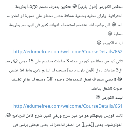
تخلص الكورس [قول يارب] 😃 هتكون بتعرف تصمم Logo بطريقة
احترافية، وازاي تخليه بخلفية شفافة عشان تحطو علي صورة او اعلان…
الخ 😃 الي جانب انك هتتعلم استخدام ادوات كتير في البرنامج بطريقة
عملية 😃
لينك الكورس😃
http://edumefree.com/welcome/CourseDetails/662
تاني كورس معانا هو كورس مدته 3 ساعات متقسم علي 15 درس 😃 ، بعد
ال3 ساعات دول [قول يارب بردو] هتحترف التايم لاين، واط اظ ظيس
😂 !! يعني هتعرف تعمل فيديوهات وصور GIF وهتعرف عزاي تضيف
صوت للشغل بتاعك.
لينك الكورس 😃
http://edumefree.com/welcome/CourseDetails/661
تالت كورس جبتهلكو هو من غير شرح ورغي كتير، شرح كامل للبرنامج 😃،
الفوتوشوب يعني [[غبي]] من الصفر للاحتراف يعني هبتقي برنس في