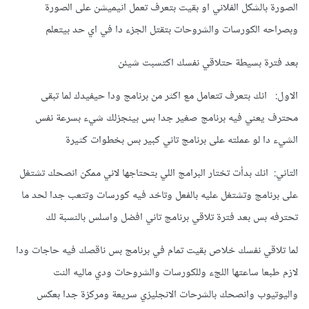
الصورة بالشكل الفلاني او بقيت بتعرف تعمل انيميشن على الصورة
وبصراحه الكورسات والشروحات بتقتل الجزء دا في اي حد بيتعلم
بعد فترة بسيطة حتلاقي نفسك اكتسبت شيئن
الاول: انك بتعرف تتعامل مع اكثر من برنامج ودا حيفيدك لما تبقى
محترف يعني فيه برنامج صغير جدا بس بينجزلك شيء بسرعة نفس
الشيء دا لو عملته على برنامج تاني كبير بس بخطوات كثيرة
التاني: انك بدأت تختار البرامج اللي بتحتاجها لاني ممكن انصحك تشتغل
على برنامج وتشتغل عليه بالفعل وتاخد فيه كورسات وتتعب جدا لحد ما
تحترفه بس بعد فترة تلاقي برنامج تاني افضل واسلس بالنسبة لك
لما تلاقي نفسك خلاص بقيت تمام في برنامج بس ناقصك فيه حاجات ودا
لازم طبعا ساعتها اللجء وللكورسات والشروحات ودي ماليه النت
واليوتيوب وانصحك بالشرحات الانجليزي سريعة ومركزة جدا بعكس