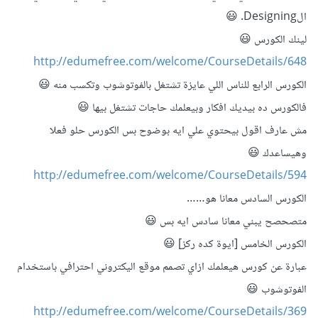
الDesigning. 😃
لينك الكورس 😃
http://edumefree.com/welcome/CourseDetails/648
الكورس الرابع للناس اللي عايزة تشتغل بالفوتوشوب وتكسب منه 😃
فالكورس ده بيديك افكار وبيعلمك حاجات تشتغل بيها 😃
مش عارف اقول بيحتوي علي ايه بوضوح بس الكورس حلو فعلا
وهيساعدك 😃
http://edumefree.com/welcome/CourseDetails/594
الكورس السادس معانا هو……
متصحصح يبني معانا سادس ايه بس 😃
الكورس الخامس [ايوة كده ركز] 😃
عبارة عن كورس هيعلمك ازاي تصمم موقع اليكتروني احترافي باستخدام
الفوتوشوب 😃
http://edumefree.com/welcome/CourseDetails/369