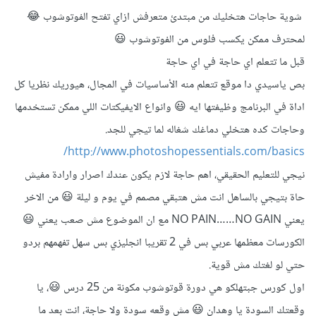
شوية حاجات هتخليك من مبتدئ متعرفش ازاي تفتح الفوتوشوب 😂
لمحترف ممكن يكسب فلوس من الفوتوشوب 😃
قبل ما تتعلم اي حاجة في اي حاجة
بص ياسيدي دا موقع تتعلم منه الأساسيات في المجال، هيوريك نظريا كل
اداة في البرنامج وظيفتها ايه 😃 وانواع الايفيكتات اللي ممكن تستخدمها
وحاجات كده هتخلي دماغك شغاله لما تيجي للجد.
http://www.photoshopessentials.com/basics/
نيجي للتعليم الحقيقي، اهم حاجة لازم يكون عندك اصرار وارادة مفيش
حاة بتيجي بالساهل انت مش هتبقي مصمم في يوم و ليلة 😃 من الاخر
يعني NO PAIN……NO GAIN مع ان الموضوع مش صعب يعني 😃
الكورسات معظمها عربي بس في 2 تقريبا انجليزي بس سهل تفهمهم بردو
حتي لو لغتك مش قوية.
اول كورس جبتهلكو هي دورة قوتوشوب مكونة من 25 درس 😃، يا
وقعتك السودة يا وهدان 😃 مش وقعه سودة ولا حاجة، انت بعد ما