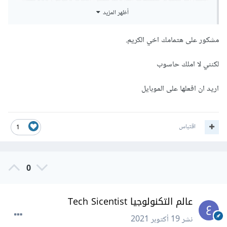
أظهر المزيد
الذي تم طرحه اليوم Android Studio 3، تم دعم لغة الكوتلن
بشكل كامل ضمن اندرويد ستوديو.
مشكور على هتمامك اخي الكريم.
اذا لكي تطور تطبيقات اندرويد عليك بتثبيت اندرويد ستوديو،
لكنني لا املك حاسوب
https://developer.android.com/studio/index.html
اريد ان افعلها على الموبايل
وبالطبع Java JDK
اقتباس
www.oracle.com/technetwork/java/javase/downlo
1
ads/index.html
0
عالم التكنولوجيا Tech Sicentist
نشر
19 أكتوبر 2021