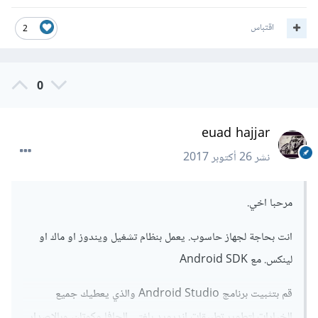
اقتباس
2
0
euad hajjar
نشر
26 أكتوبر 2017
مرحبا اخي.
انت بحاجة لجهاز حاسوب. يعمل بنظام تشغيل ويندوز او ماك او
لينكس. مع Android SDK
قم بتثبيت برنامج Android Studio والذي يعطيك جميع
الخيارات لتطوير تطبيقات اندرويد بلغتي الجافا وكوتلن، وبالاصدار