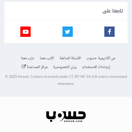
تابعنا على
عن أكاديمية حسوب
الأسئلة الشائعة
اكتب معنا
درّب معنا
إرشادات الاستخدام
بيان الخصوصية
مركز المساعدة
© 2025
Hsoub
.
Content licensed under
CC BY-NC-SA 4.0
unless mentioned
otherwise.