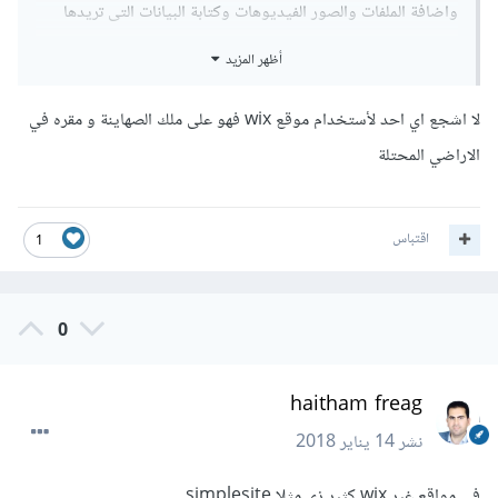
واضافة الملفات والصور الفيديوهات وكتابة البيانات التى تريدها
أظهر المزيد
هذا لا يكلفك أى شيئ ولكن لو أردت موقع بدومين خاص بك
يمكنك شراء دومين بسعر 10$ مثلا
لا اشجع اي احد لأستخدام موقع wix فهو على ملك الصهاينة و مقره في
الاراضي المحتلة
اقتباس
1
0
haitham freag
نشر
14 يناير 2018
فى مواقع غير wix كثير زى مثلا simplesite