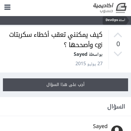
أسئلة DevOps
كيف يمكنني تعقب أخطاء سكربتات
cgi وأصححها ؟
0
بواسطة Sayed
27 يوليو 2015
أجب على هذا السؤال
السؤال
Sayed