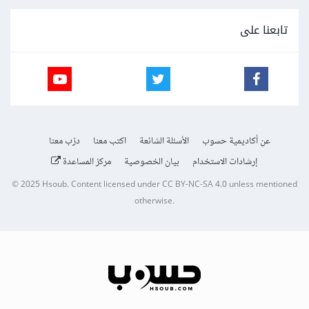
تابعنا على
عن أكاديمية حسوب
الأسئلة الشائعة
اكتب معنا
درّب معنا
إرشادات الاستخدام
بيان الخصوصية
مركز المساعدة
© 2025
Hsoub
.
Content licensed under
CC BY-NC-SA 4.0
unless mentioned
otherwise.