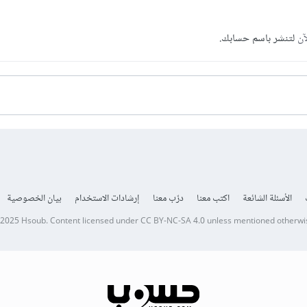
آن
لتنشر باسم حسابك.
الأسئلة الشائعة
اكتب معنا
درّب معنا
إرشادات الاستخدام
بيان الخصوصية
 2025
Hsoub
.
Content licensed under
CC BY-NC-SA 4.0
unless mentioned otherwi