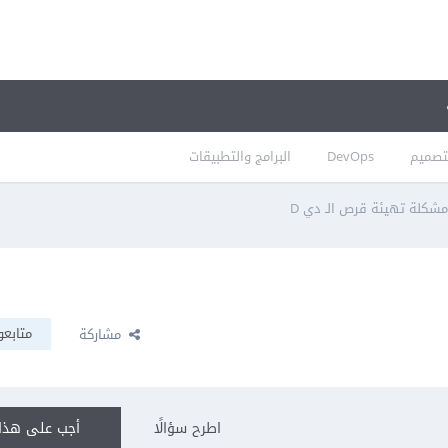
تصميم
DevOps
البرامج والتطبيقات
شكلة تهيئة قرص الـ دي D
متابعو
مشاركة
اطرح سؤالًا
أجب على هذا 