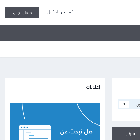
تسجيل الدخول
حساب جديد
إعلانات
ن
1
السؤال