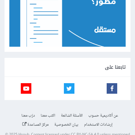
تابعنا على
عن أكاديمية حسوب
الأسئلة الشائعة
اكتب معنا
درّب معنا
إرشادات الاستخدام
بيان الخصوصية
مركز المساعدة
© 2025
Hsoub
.
Content licensed under
CC BY-NC-SA 4.0
unless mentioned