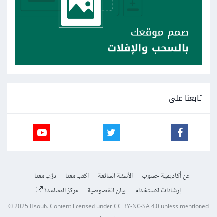
تابعنا على
عن أكاديمية حسوب
الأسئلة الشائعة
اكتب معنا
درّب معنا
إرشادات الاستخدام
بيان الخصوصية
مركز المساعدة
© 2025
Hsoub
.
Content licensed under
CC BY-NC-SA 4.0
unless mentioned