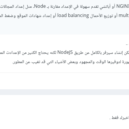
كما أن خوادم الويب مثل NGINX أو أباتشي تقدم سهولة في الإعداد مقارنة بـ Node. مثل إعداد المجالات
المتعددة multiple domains أو توزيع الأحمال load balancing أو إعداد شهادات الموقع و
.
ثانياً معني كلام حضرتك أنه يمكن إنشاء سيرفر بالكامل عن طريق NodeJS لكنه يحتاج الكث
رة لتوفيرها الوقت والمجهود وبعض الأشياء التي قد تغيب عن المطور.
خبرك فقط .