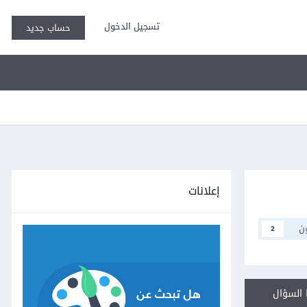
تسجيل الدخول
حساب جديد
إعلانات
ن
2
السؤال