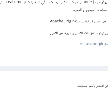
ان كنت تريد السرعة فافضل سيرفر هو 
 مكالمات الفيديو و الصوت
يرفر فعليك بApache , Nginx
Manassa Jo
آن
لتنشر باسم حسابك.