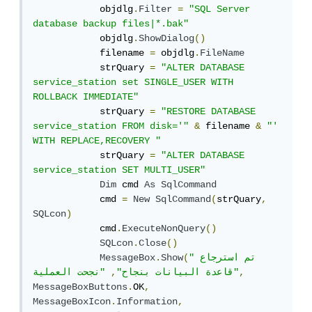
            objdlg
.
Filter
=
"SQL Server 
database backup files|*.bak"
            objdlg
.
ShowDialog
()
            filename 
=
 objdlg
.
FileName
            strQuary 
=
"ALTER DATABASE 
service_station set SINGLE_USER WITH 
ROLLBACK IMMEDIATE"
            strQuary 
=
"RESTORE DATABASE 
service_station FROM disk='"
&
 filename 
&
"' 
WITH REPLACE,RECOVERY "
            strQuary 
=
"ALTER DATABASE 
service_station SET MULTI_USER"
Dim
 cmd 
As
SqlCommand
            cmd 
=
New
SqlCommand
(
strQuary
,
SQLcon
)
            cmd
.
ExecuteNonQuery
()
SQLcon
.
Close
()
"تم استرجاع 
(
Show
.
MessageBox
,
"نجحت العملية"
قاعدة البيانات بنجاح"
,
MessageBoxButtons
.
OK
,
MessageBoxIcon
.
Information
,