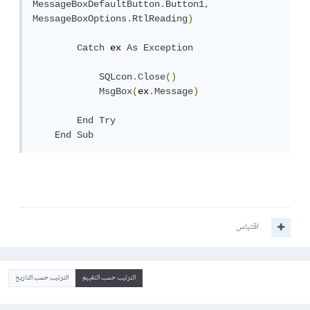
MessageBoxDefaultButton
.
Button1
,
MessageBoxOptions
.
RtlReading
)
Catch
 ex 
As
Exception
SQLcon
.
Close
()
MsgBox
(
ex
.
Message
)
End
Try
End
Sub
اقتباس
الترتيب حسب التقييم
الترتيب حسب التاريخ