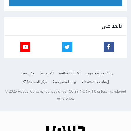
تابعنا على
عن أكاديمية حسوب
الأسئلة الشائعة
اكتب معنا
درّب معنا
إرشادات الاستخدام
بيان الخصوصية
مركز المساعدة
© 2025
Hsoub
.
Content licensed under
CC BY-NC-SA 4.0
unless mentioned
otherwise.