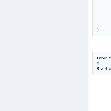
}
Enter t
5

5 x 4 