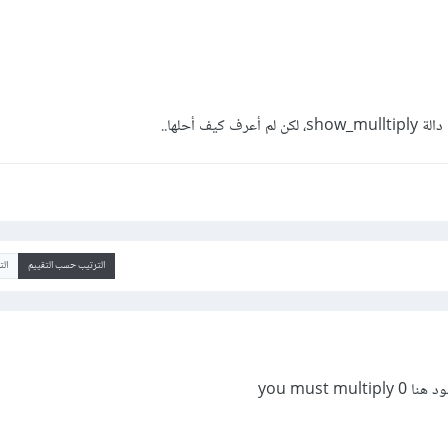
الترتيب حسب التقييم
ال
you must m