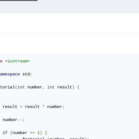
e
<iostream>
amespace
 std
;
torial
(
int
 number
,
int
 result
)
{
	result 
=
 result 
*
 number
;
	number
--;
if
(
number 
>=
1
)
{