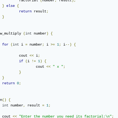
		factorial 
(
number
,
 result
);
}
else
{
return
 result
;
}
w_multiply 
(
int
 number
)
{
for
(
int
 i 
=
 number
;
 i 
>=
1
;
 i
--)
{
		cout 
<<
 i
;
if
(
i 
!=
1
)
{
			cout 
<<
" x "
;
}
}
return
0
;
n
()
{
int
 number
,
 result 
=
1
;
	cout 
<<
"Enter the number you need its factorial:\n"
;