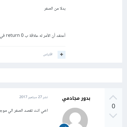
بدلا من الصفر
أعتقد أن اﻷمر له علاقة ب return 0 في دالة show_mulltiply، لكن لم أعرف كيف أحلها..
اقتباس
بدور مجادمي
نشر
27 سبتمبر 2017
0
اخي انت تقصد الصفر الي موجود هنا ultiply 0