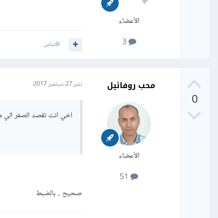
الأعضاء
3
اقتباس
محب روفائيل
نشر
27 سبتمبر 2017
0
اخي انت تقصد الصفر الي موجود هنا ly 0
الأعضاء
51
صحيح .. بالضبط