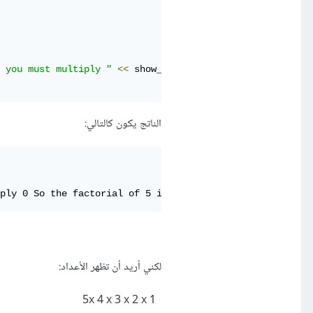
 you must multiply "
<<
 show_multiply
(
number
)
<<
" So th
الناتج يكون كالتالي:
ply 0 So the factorial of 5 is 120
لكني أريد أن تظهر الأعداد:
5x 4 x 3 x 2 x 1