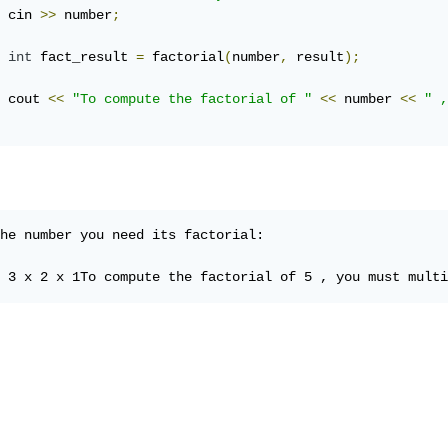
	cin 
>>
 number
;
int
 fact_result 
=
 factorial
(
number
,
 result
);
	cout 
<<
"To compute the factorial of "
<<
 number 
<<
" ,
he number you need its factorial:

x 3 x 2 x 1To compute the factorial of 5 , you must multi