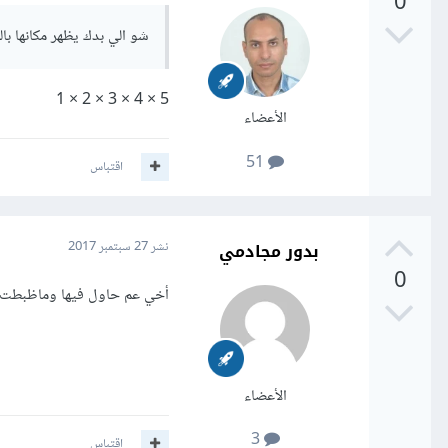
0
شو الي بدك يظهر مكانها با
5 × 4 × 3 × 2 × 1
الأعضاء
51
اقتباس
بدور مجادمي
نشر
27 سبتمبر 2017
0
أخي عم حاول فيها وماظبطت بس انو لازم تعمل بدل turn 0
الأعضاء
3
اقتباس