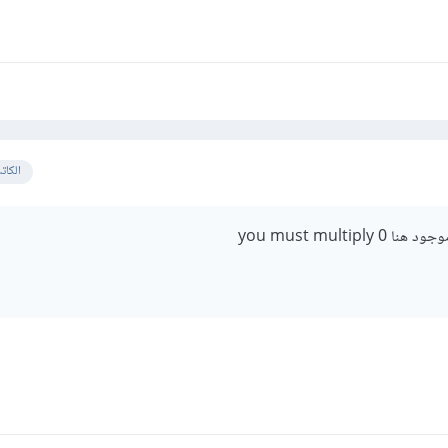
الكات
you must multip