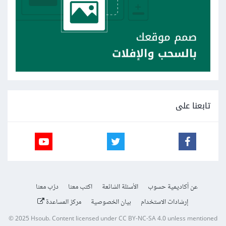
تابعنا على
عن أكاديمية حسوب
الأسئلة الشائعة
اكتب معنا
درّب معنا
إرشادات الاستخدام
بيان الخصوصية
مركز المساعدة
© 2025
Hsoub
.
Content licensed under
CC BY-NC-SA 4.0
unless mentioned