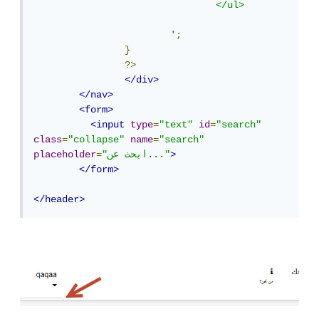
				</ul>

			'
;
}
?>
</div>
</nav>
<form>
<input
type
=
"text"
id
=
"search"
class
=
"collapse"
name
=
"search"
>
"ابحث عن..."
=
placeholder
</form>
</header>