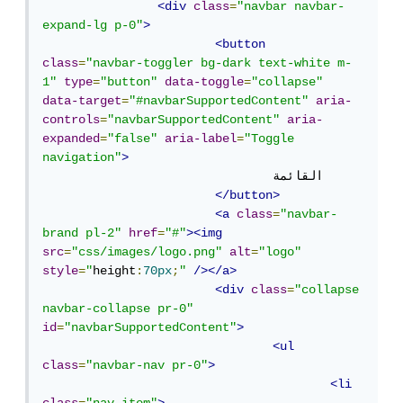
<div
class
=
"navbar navbar-
expand-lg p-0"
>
<button
class
=
"navbar-toggler bg-dark text-white m-
1"
type
=
"button"
data-toggle
=
"collapse"
data-target
=
"#navbarSupportedContent"
aria-
controls
=
"navbarSupportedContent"
aria-
expanded
=
"false"
aria-label
=
"Toggle 
navigation"
>
				القائمة

</button>
<a
class
=
"navbar-
brand pl-2"
href
=
"#"
><img
src
=
"css/images/logo.png"
alt
=
"logo"
style
=
"
height
:
70px
;
"
/></a>
<div
class
=
"collapse 
navbar-collapse pr-0"
id
=
"navbarSupportedContent"
>
<ul
class
=
"navbar-nav pr-0"
>
<li