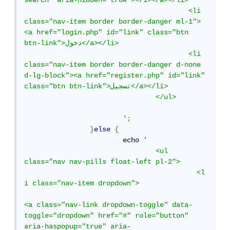
search" aria-hidden="true"></i></a></li>

					<li 
class="nav-item border border-danger ml-1">
<a href="login.php" id="link" class="btn 
btn-link">دخول</a></li>

					<li 
class="nav-item border border-danger d-none 
d-lg-block"><a href="register.php" id="link" 
class="btn btn-link">تسجيل</a></li>

				</ul>

			'
;
}
else
{
			echo 
'

				<ul 
class="nav nav-pills float-left pl-2">

					  <l
i class="nav-item dropdown">

<a class="nav-link dropdown-toggle" data-
toggle="dropdown" href="#" role="button" 
aria-haspopup="true" aria-