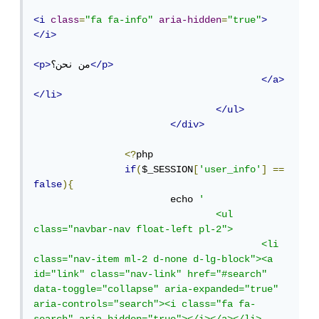
<i
class
=
"fa fa-info"
aria-hidden
=
"true"
>
</i>
</p>
من نحن؟
<p>
</a>
</li>
</ul>
</div>
<?
php

if
(
$_SESSION
[
'user_info'
]
==
false
){
			echo 
'

				<ul 
class="navbar-nav float-left pl-2">

					<li 
class="nav-item ml-2 d-none d-lg-block"><a 
id="link" class="nav-link" href="#search" 
data-toggle="collapse" aria-expanded="true" 
aria-controls="search"><i class="fa fa-