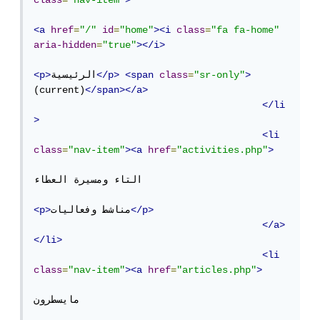
class
=
"nav-item"
>
<a
href
=
"/"
id
=
"home"
><i
class
=
"fa fa-home"
aria-hidden
=
"true"
></i>
>
"sr-only"
=
class
<span
</p>
الرئيسية
<p>
(current)
</span></a>
</li
>
<li
class
=
"nav-item"
><a
href
=
"activities.php"
>
التاء ومسيرة العطاء

</p>
مناشط وفعاليات
<p>
</a>
</li>
<li
class
=
"nav-item"
><a
href
=
"articles.php"
>
مايسطرون
