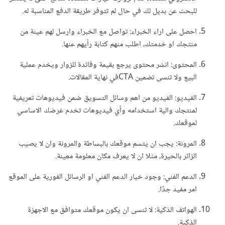
للبحث عن بديل لك في حال لم تتوفر طريقة الدفع المناسبة له.
احصل على اراء الخبراء: تواصل مع الخبراء وارسل لهم عينة من
منتجك او خدمتك، اطلب منهم كتابة رأيهم عنها.
المحتوى: انشر محتوى يرجع بقيمة وفائدة للزوار ويخدم عملية
البيع ولا تنسى تضمين CTAفي نهاية المقالات.
الفيديو: الفيديو من اهم وسائل التسويق ضمن فيديوهات تعريفية
لمنتجك والية استخدامه وأي فيديوهات تخدم غرضك الاساسي
لموقعك.
المرونة: يجب ان يتسم موقعك بالبساطة والمرونة وان لا يصيب
الزائر بالحيرة، مثلا ان لا يعرف مكان معلومة معينة.
الدعم الفني: وجود خيار الدعم الفني او الرسائل الفورية على الموقع
امر مفيد جدًا.
الهواتف الذكية: لا تنسى ان يكون موقعك متوافق مع الاجهزة
الذكية.