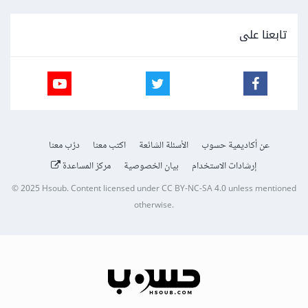
تابعنا على
عن أكاديمية حسوب
الأسئلة الشائعة
اكتب معنا
درّب معنا
إرشادات الاستخدام
بيان الخصوصية
مركز المساعدة
© 2025
Hsoub
.
Content licensed under
CC BY-NC-SA 4.0
unless mentioned
otherwise.