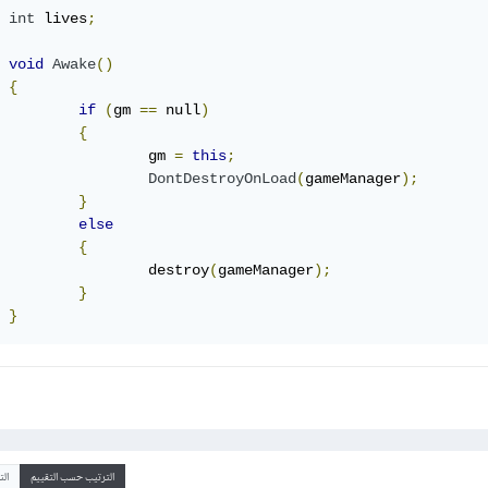
int
 lives
;
void
Awake
()
{
if
(
gm 
==
 null
)
{
			gm 
=
this
;
DontDestroyOnLoad
(
gameManager
);
}
else
{
			destroy
(
gameManager
);
}
}
الترتيب حسب التقييم
ال