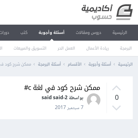
الرئيسية
دروس ومقالات
أسئلة وأجوبة
كتب
دورات
البرمجة
ريادة الأعمال
العمل الحر
التسويق والمبيعات
ال
الرئيسية
أسئلة وأجوبة
الأقسام
أسئلة البرمجة
ممكن شرح كود في ل
ممكن شرح كود في لغة c#
0
بواسطة said said-2
7 سبتمبر 2017