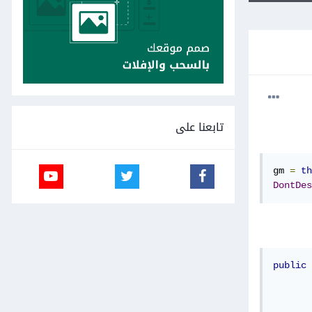
تابعنا على
gm 
=
th
DontDes
public