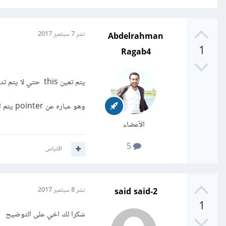
Abdelrahman
نشر
7 سبتمبر 2017
1
Ragab4
يتم تعين this حتي لا يتم تدميرها عند إعادة تحميل اللعبه من جديد
وهو عباره عن pointer يتم الاشاره عليه
الأعضاء
5
اقتباس
said said-2
نشر
8 سبتمبر 2017
1
شكرا لك اخي على التوضيح