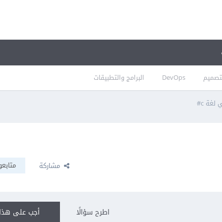
تصميم
DevOps
البرامج والتطبيقات
غة c#
متابعو
مشاركة
اطرح سؤالًا
أجب على هذا 