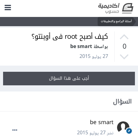
أسئلة البرامج والتطبيقات
كيف أصبح root فى أوبنتو؟
0
بواسطة be smart
27 يوليو 2015
أجب على هذا السؤال
السؤال
be smart
نشر
27 يوليو 2015